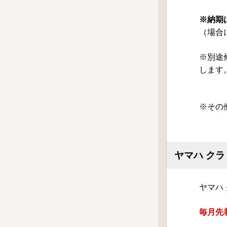
※納期
（場合
※別途
します
※その
ヤマハ クラ
ヤマハ
毎月先