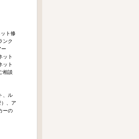
ネット修
ランク
アー
ネット
ネット
ご相談
ト、ル
管）、ア
カーの