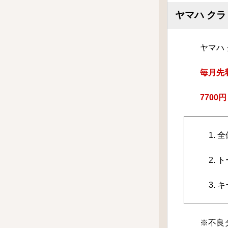
ヤマハ クラ
ヤマハ
毎月先
7700
1.
2.
3.
※不良