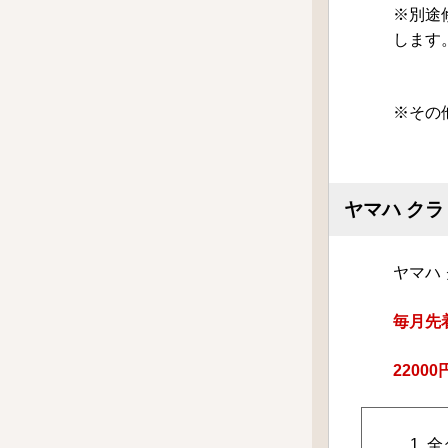
※別途
します
※その
ヤマハ ク
ヤマハ
毎月先
2200
1. 