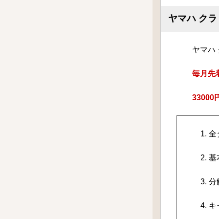
ヤマハ ク
ヤマハ
毎月先
3300
1. 
2.
3.
4.