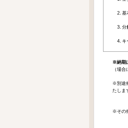
2.
3.
4.
※納期
（場合
※別途
たしま
※その